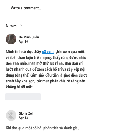
Write a comment...
Reno-Sparks Industrial Real Estate
Industrial Real Estate
Market: Booming With Growth
Why It Is a Smart In
and Development
Newest
Hồ Minh Quân
Apr 16
Mình tình cờ đọc thấy 
o8 com
  ,khi xem qua một 
vài bài thảo luận trên mạng, thấy cũng được nhắc 
đến khá nhiều nên mở thử lúc rảnh. Ban đầu chỉ 
lướt nhanh qua để xem cách bố trí và sắp xếp nội 
dung tổng thể. Cảm giác đầu tiên là giao diện được 
trình bày khá gọn, các mục phân chia rõ ràng nên 
không bị rối mắt
Like
Reply
Gloria Xol
Apr 13
Khi đọc qua một số bài phân tích và đánh giá, 