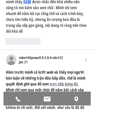
mình thấy 
XX88
 được nhắc đến khá nhiều nên 
cũng tò mò bấm vào xem thử. Mình chỉ xem 
nhanh để nắm bố cục tổng thể và cách trình bày, 
chưa tìm hiểu kỹ, nhưng ấn tượng ban đầu là 
trang sắp xếp gọn gàng, nội dung rõ ràng nên theo 
dõi khá dễ
Like
Reply
robert50powell.9.5.8.4+abc123
Jan 21
Hôm trước mình có lướt web và thấy mọi người 
bàn luận về những trận đấu hấp dẫn, thế là mình 
quyết định ghé qua để xem 
trực tiếp bóng đá
. 
Mình chỉ xem qua một chút để nắm bắt cách sắp 
xếp thông tin như lịch phát sóng và tỷ số. Thấy 
giao diện khá dễ nhìn, các mục phân chia rõ ràng, 
không bị rối mắt. Đối với mình, như vậy là đã đủ 
để có cái nhìn…
Show More